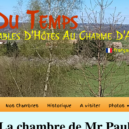
Du Temps
ables D'Hôtes Au Charme D'
França
Nos Chambres
Historique
A visiter
Photos
La chambre de Mr Pau