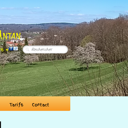
Antan
is
▼
Tarifs
Contact
▼
l