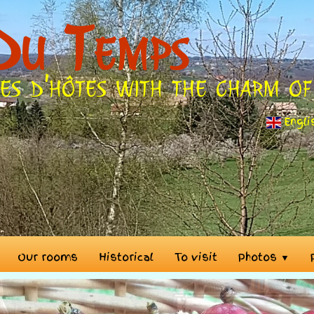
Du Temps
es d'hôtes with the charm of
Engl
Our rooms
Historical
To visit
Photos
▼