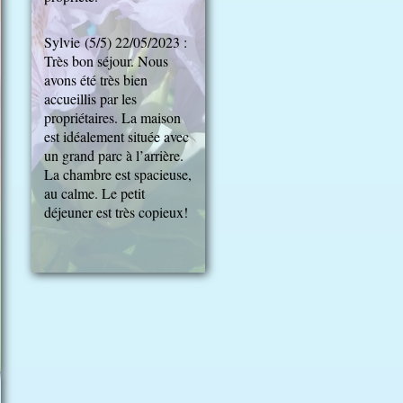
Sylvie (5/5) 22/05/2023 :
Très bon séjour. Nous
avons été très bien
accueillis par les
propriétaires. La maison
est idéalement située avec
un grand parc à l’arrière.
La chambre est spacieuse,
au calme. Le petit
déjeuner est très copieux!