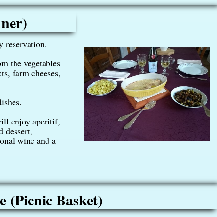
nner)
y reservation.
om the vegetables
cts, farm cheeses,
dishes.
ll enjoy aperitif,
d dessert,
ional wine and a
e (picnic Basket)