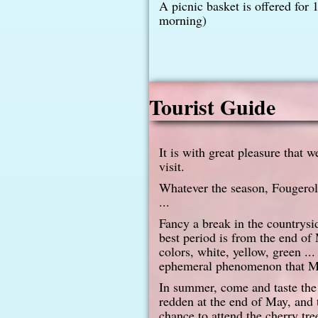
A picnic basket is offered for 
morning)
Tourist Guide
It is with great pleasure that w
visit.
Whatever the season, Fougeroll
...
Fancy a break in the countrysi
best period is from the end of
colors, white, yellow, green ..
ephemeral phenomenon that Mot
In summer, come and taste the f
redden at the end of May, and t
chance to attend the cherry tre