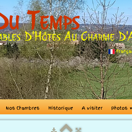
Du Temps
ables D'Hôtes Au Charme D'
França
Nos Chambres
Historique
A visiter
Photos