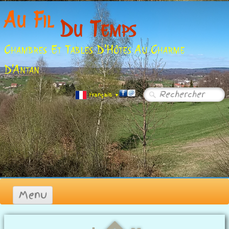
Au Fil
Du Temps
Chambres Et Tables D'Hôtes Au Charme
D'Antan
Français
▼
Menu
Accueil