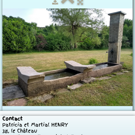
Notre Maison
Nos Chambres
Historique
A visiter
Photos
▼
Tarifs
Contact
Contact
Patricia et Martial HENRY
38, le Château